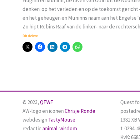
Huginn en Muninn, de raven van Odin uit de Noords
denken: op het verleden en op de toekomst gericht
en het geheugen en Muninns naam aan het Engelse ‘
Zo hipt Robins Raaf van de linker- naar de rechtersc
Dit delen:
© 2023,
QFWF
Quest f
AW-logo en iconen
Chrisje Ronde
postadre
webdesign
TastyMouse
1381 XB
redactie
animal-wisdom
t: 0294-4
KvK: 668