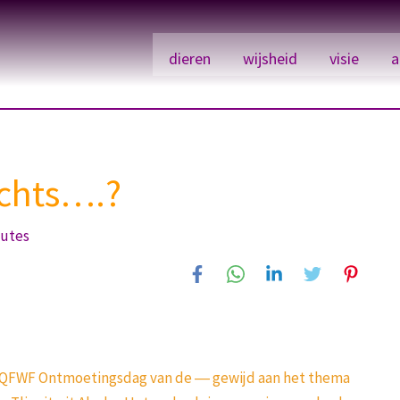
dieren
wijsheid
visie
a
rechts….?
nutes
kse QFWF Ontmoetingsdag van de ― gewijd aan het thema