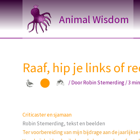
Ga
naar
Animal Wisdom
de
inhoud
Raaf, hip je links of 
/ Door
Robin Stemerding
/
3 mi
Criticaster en sjamaan
Robin Stemerding, tekst en beelden
Ter voorbereiding van mijn bijdrage aan de jaarlij