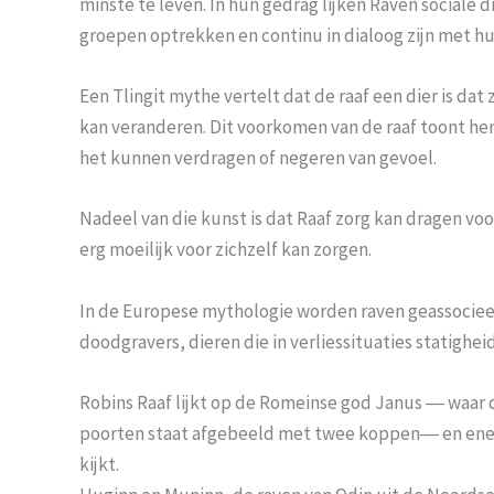
minste te leven. In hun gedrag lijken Raven sociale di
groepen optrekken en continu in dialoog zijn met h
Een Tlingit mythe vertelt dat de raaf een dier is dat z
kan veranderen. Dit voorkomen van de raaf toont hem
het kunnen verdragen of negeren van gevoel.
Nadeel van die kunst is dat Raaf zorg kan dragen vo
erg moeilijk voor zichzelf kan zorgen.
In de Europese mythologie worden raven geassocie
doodgravers, dieren die in verliessituaties statigh
Robins Raaf lijkt op de Romeinse god Janus ― waar d
poorten staat afgebeeld met twee koppen― en enerz
kijkt.