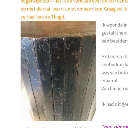
Vogelwijsheid ― las ik de verhalen over de raaf van d
op met de raaf, waar ik niet omheen kon. Graag wil ik
verhaal van de Tlingit.
Ik woonde in
gestalttherap
een beeldend
Het eerste b
zeebodem had
was van buit
eraan af:
Van binnen w
Ik had dit g
“hoe ziet mi