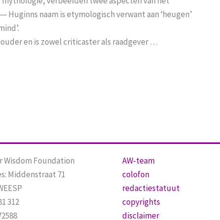
e mythologie, verbeelden twee aspecten van het
 ― Huginns naam is etymologisch verwant aan ‘heugen’
mind’.
houder en is zowel criticaster als raadgever …
or Wisdom Foundation
AW-team
s: Middenstraat 71
colofon
 WEESP
redactiestatuut
81 312
copyrights
72588
disclaimer