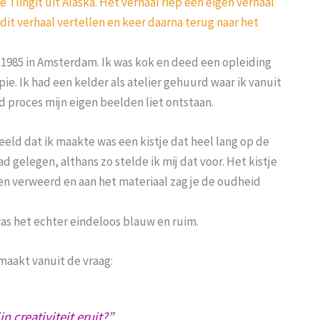
e Tlingit uit Alaska. Het verhaal riep een eigen verhaal
 dit verhaal vertellen en keer daarna terug naar het
 1985 in Amsterdam. Ik was kok en deed een opleiding
ie. Ik had een kelder als atelier gehuurd waar ik vanuit
 proces mijn eigen beelden liet ontstaan.
eeld dat ik maakte was een kistje dat heel lang op de
 gelegen, althans zo stelde ik mij dat voor. Het kistje
en verweerd en aan het materiaal zag je de oudheid
as het echter eindeloos blauw en ruim.
emaakt vanuit de vraag:
jn creativiteit eruit?”