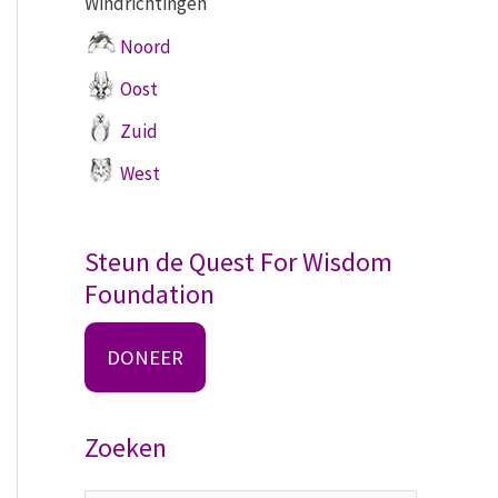
Windrichtingen
Noord
Oost
Zuid
West
Steun de Quest For Wisdom
Foundation
DONEER
Zoeken