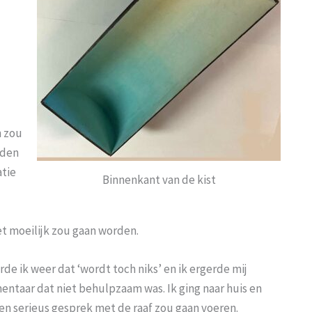
n zou
eden
atie
Binnenkant van de kist
et moeilijk zou gaan worden.
e ik weer dat ‘wordt toch niks’ en ik ergerde mij
ntaar dat niet behulpzaam was. Ik ging naar huis en
een serieus gesprek met de raaf zou gaan voeren.