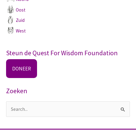
Oost
Zuid
West
Steun de Quest For Wisdom Foundation
DONEER
Zoeken
Z
o
e
k