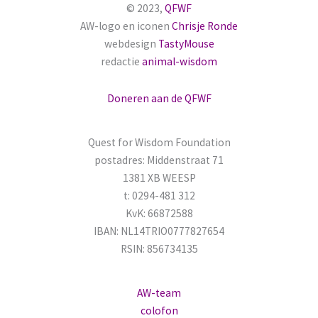
© 2023,
QFWF
n
AW-logo en iconen
Chrisje Ronde
a
webdesign
TastyMouse
redactie
animal-wisdom
a
r
Doneren aan de QFWF
:
Quest for Wisdom Foundation
postadres: Middenstraat 71
1381 XB WEESP
t: 0294-481 312
KvK: 66872588
IBAN: NL14TRIO0777827654
RSIN: 856734135
AW-team
colofon