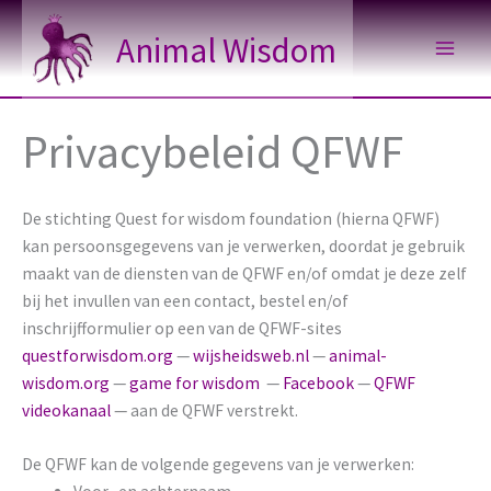
Ga
Animal Wisdom
naar
de
inhoud
Privacybeleid QFWF
De stichting Quest for wisdom foundation (hierna QFWF)
kan persoonsgegevens van je verwerken, doordat je gebruik
maakt van de diensten van de QFWF en/of omdat je deze zelf
bij het invullen van een contact, bestel en/of
inschrijfformulier op een van de QFWF-sites
questforwisdom.org
—
wijsheidsweb.nl
—
animal-
wisdom.org
—
game for wisdom
—
Facebook
—
QFWF
videokanaal
— aan de QFWF verstrekt.
De QFWF kan de volgende gegevens van je verwerken: