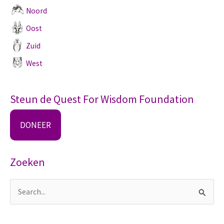
Noord
Oost
Zuid
West
Steun de Quest For Wisdom Foundation
DONEER
Zoeken
Z
o
e