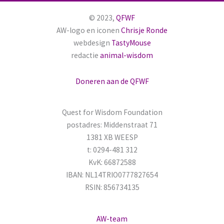
k
© 2023,
QFWF
n
AW-logo en iconen
Chrisje Ronde
a
webdesign
TastyMouse
redactie
animal-wisdom
a
r
Doneren aan de QFWF
:
Quest for Wisdom Foundation
postadres: Middenstraat 71
1381 XB WEESP
t: 0294-481 312
KvK: 66872588
IBAN: NL14TRIO0777827654
RSIN: 856734135
AW-team