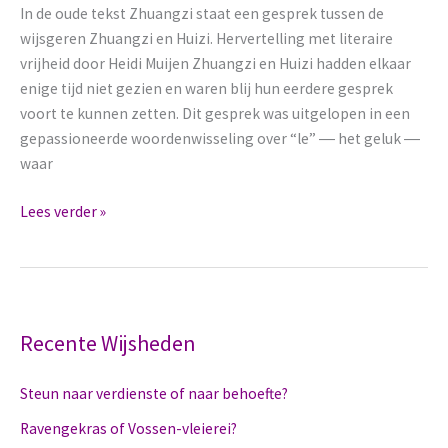
In de oude tekst Zhuangzi staat een gesprek tussen de
wijsgeren Zhuangzi en Huizi. Hervertelling met literaire
vrijheid door Heidi Muijen Zhuangzi en Huizi hadden elkaar
enige tijd niet gezien en waren blij hun eerdere gesprek
voort te kunnen zetten. Dit gesprek was uitgelopen in een
gepassioneerde woordenwisseling over “le” ― het geluk ―
waar
Gelukkig
Lees verder »
als
een
Vis
in
het
Recente Wijsheden
Water!
Steun naar verdienste of naar behoefte?
Ravengekras of Vossen-vleierei?