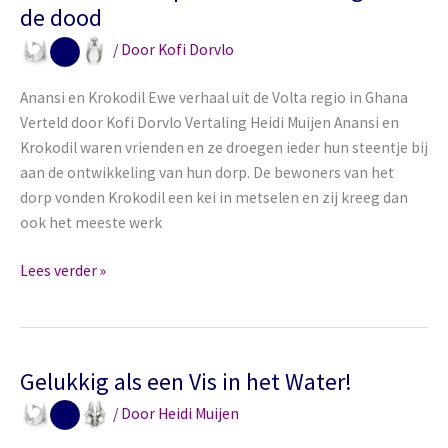
kwaken
de dood
/ Door
Kofi Dorvlo
Anansi en Krokodil Ewe verhaal uit de Volta regio in Ghana
Verteld door Kofi Dorvlo Vertaling Heidi Muijen Anansi en
Krokodil waren vrienden en ze droegen ieder hun steentje bij
aan de ontwikkeling van hun dorp. De bewoners van het
dorp vonden Krokodil een kei in metselen en zij kreeg dan
ook het meeste werk
Krokodil
Lees verder »
bekoopt
haar
troetelzorg
met
Gelukkig als een Vis in het Water!
de
/ Door
Heidi Muijen
dood