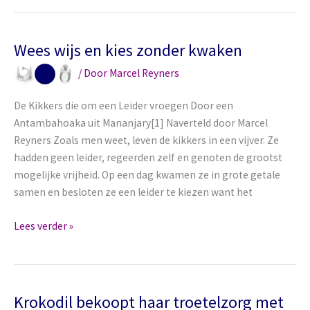
en
Gier
de
Wees wijs en kies zonder kwaken
Kikker
/ Door
Marcel Reyners
met
zijn
De Kikkers die om een Leider vroegen Door een
Rattenstreek
Antambahoaka uit Mananjary[1] Naverteld door Marcel
te
Reyners Zoals men weet, leven de kikkers in een vijver. Ze
slim
hadden geen leider, regeerden zelf en genoten de grootst
af
mogelijke vrijheid. Op een dag kwamen ze in grote getale
zijn
samen en besloten ze een leider te kiezen want het
Wees
Lees verder »
wijs
en
kies
zonder
Krokodil bekoopt haar troetelzorg met