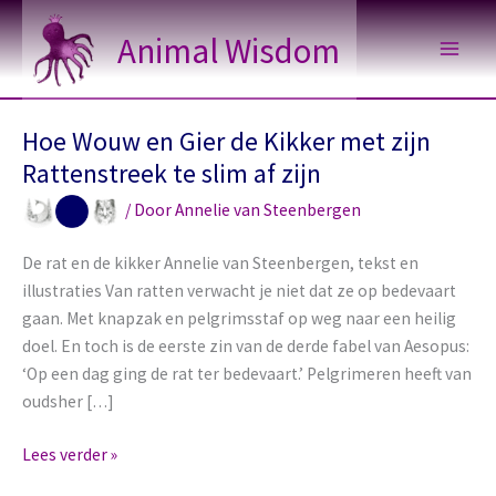
Ga
Animal Wisdom
naar
de
inhoud
Hoe Wouw en Gier de Kikker met zijn
Rattenstreek te slim af zijn
/ Door
Annelie van Steenbergen
De rat en de kikker Annelie van Steenbergen, tekst en
illustraties Van ratten verwacht je niet dat ze op bedevaart
gaan. Met knapzak en pelgrimsstaf op weg naar een heilig
doel. En toch is de eerste zin van de derde fabel van Aesopus:
‘Op een dag ging de rat ter bedevaart.’ Pelgrimeren heeft van
oudsher […]
Hoe
Lees verder »
Wouw