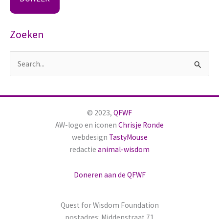
Zoeken
Z
o
e
k
© 2023,
QFWF
n
AW-logo en iconen
Chrisje Ronde
a
webdesign
TastyMouse
redactie
animal-wisdom
a
r
Doneren aan de QFWF
:
Quest for Wisdom Foundation
postadres: Middenstraat 71