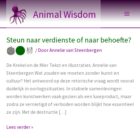
Ga
Animal Wisdom
naar
de
inhoud
Steun naar verdienste of naar behoefte?
/ Door
Annelie van Steenbergen
De Krekel en de Mier Tekst en illustraties: Annelie van
Steenbergen Wat zouden we moeten zonder kunst en
cultuur? Het antwoord op deze retorische vraag wordt vooral
duidelijk in oorlogssituaties. In stabiele samenlevingen
worden kunstwerken vaak gezien als een luxeproduct, maar
zodra ze vernietigd of verboden worden blijkt hoe essentieel
ze zijn. Met de destructie […]
Steun
Lees verder »
naar