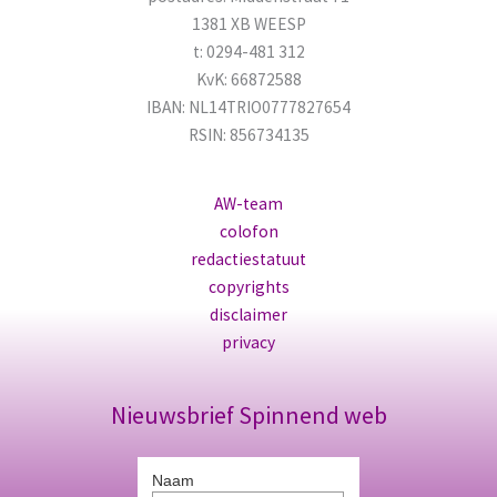
1381 XB WEESP
t: 0294-481 312
KvK: 66872588
IBAN: NL14TRIO0777827654
RSIN: 856734135
AW-team
colofon
redactiestatuut
copyrights
disclaimer
privacy
Nieuwsbrief Spinnend web